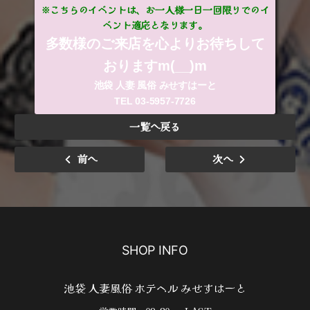
※こちらのイベントは、お一人様一日一回限りでのイ
ベント適応となります。
多数様のご来店を心よりお待ちして
おりますm(__)m
池袋 人妻 風俗 みせすはーと
TEL 03-5957-7726
一覧へ戻る
前へ
次へ
SHOP INFO
池袋 人妻風俗 ホテヘル みせすはーと