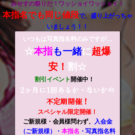
みせすの祭りだ！ワッショイワッショイ！
本指名でも同じ値段
で、盛り上がっちゃ
いましょう！！
いつもは写真指名料のみですが…
☆
本指
も一緒
に
超爆
安！
割☆
割引イベント
開催中！
2ヶ月に1回あるか・ないかの
不定期開催！
スペシャル限定開催！
ご新規様・会員様問わず、
入会金
（ご新規様）・
本指名
・写真指名料