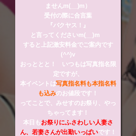
ませんm(__)m）
受付の際に合言葉
『バクヤス！』
と言ってくださいm(__)m
すると上記激安料金でご案内です
(^^)v
おっととと！ いつもは写真指名限
定ですが、
本イベントは
写真指名料も本指名料
も込み
のお値段です！
ってことで、みせすのお祭り、やっ
ちゃってます！
本日も
お祭りにふさわしい人妻さ
ん、若妻さんが出勤いっぱい
です！