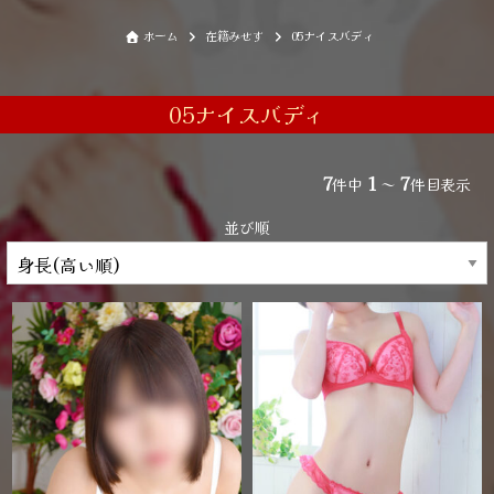
ホーム
在籍みせす
05ナイスバディ
05ナイスバディ
7
1
7
件中
～
件目表示
並び順