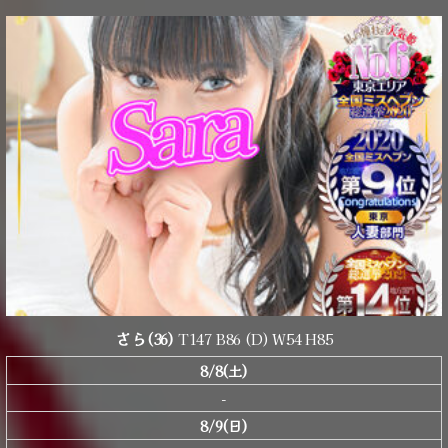
さら
(36)
T147 B86 (D) W54 H85
8/8(土)
-
8/9(日)