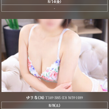
8/14(金)
-
ゆりな
(34)
T149 B85 (D) W59 H89
8/8(土)