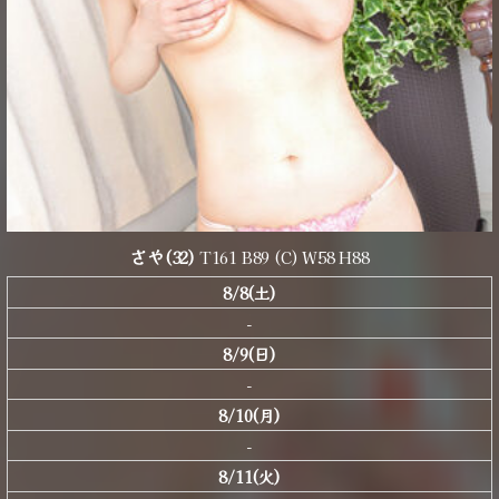
さや
(32)
T161 B89 (C) W58 H88
8/8(土)
-
8/9(日)
-
8/10(月)
-
8/11(火)