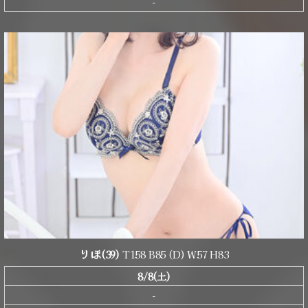
-
りほ
(39)
T158 B85 (D) W57 H83
8/8(土)
-