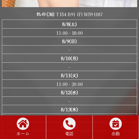
れの
(34)
T154 B91 (F) W59 H87
8/8(土)
11:00 - 18:00
8/9(日)
-
8/10(月)
-
8/11(火)
11:00 - 20:00
8/12(水)
-
8/13(木)
-
8/14(金)
ホーム
電話
出勤
-