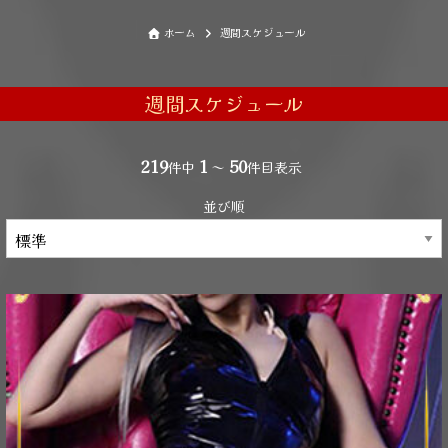
ホーム
週間スケジュール
週間スケジュール
219
1
50
件中
～
件目表示
並び順