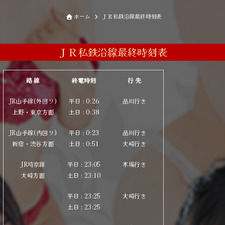
ホーム
ＪＲ私鉄沿線最終時刻表
ＪＲ私鉄沿線最終時刻表
路 線
終電時刻
行 先
JR山手線(外回り)
平日 : 0:26
品川行き
上野・東京方面
土
日
: 0:38
JR山手線(内回り)
平日 : 0:23
品川行き
新宿・渋谷方面
土
日
: 0:51
大崎行き
JR埼京線
平日 : 23:05
木場行き
大崎方面
土
日
: 23:10
平日 : 23:25
大崎行き
土
日
: 23:25