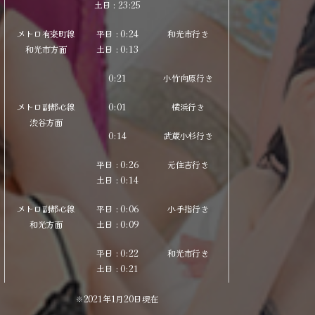
土
日
: 23:25
メトロ有楽町線
平日 : 0:24
和光市行き
和光市方面
土
日
: 0:13
0:21
小竹向原行き
メトロ副都心線
0:01
横浜行き
渋谷方面
0:14
武蔵小杉行き
平日 : 0:26
元住吉行き
土
日
: 0:14
メトロ副都心線
平日 : 0:06
小手指行き
和光方面
土
日
: 0:09
平日 : 0:22
和光市行き
土
日
: 0:21
※2021年1月20日現在