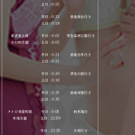
土
日
: 0:15
平日 : 0:33
普通保谷行き
土
日
: 0:18
東武東上線
平日 : 0:02
準急森林公園行き
小川町方面
土
日
: 0:02
平日 : 0:21
普通志木行き
土
日
: 0:21
平日 : 0:30
準急川越行き
土
日
: 0:30
平日 : 0:35
普通成増行き
土
日
: 0:35
メトロ有楽町線
平日 : 0:05
新木場行
木場方面
土
日
: 23:59
平日 : 23:25
大崎行き