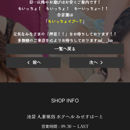
目…以降のお遊びはお安くご案内です！
もいっちょ！ もいっちょ！ もーいっちょ〜！！
合言葉は
「
もいっちょイク〜？
」
元気なみなさまの「押忍！！」をお待ちしております！！
多数様のご来店を心よりお待ちしておりますm(_ _)m
一覧へ戻る
前へ
次へ
SHOP INFO
池袋 人妻風俗 ホテヘル みせすはーと
営業時間 : 09:30 ～ LAST