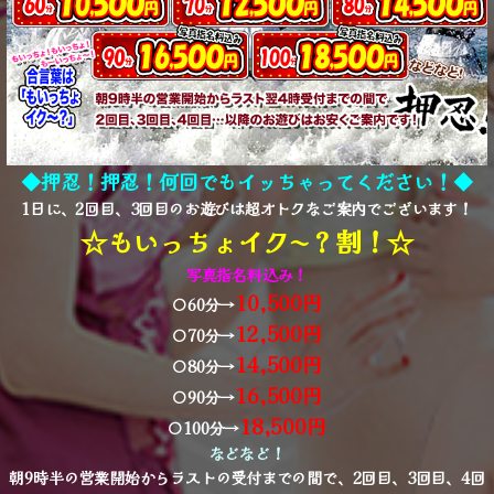
◆押忍！押忍！何回でもイッちゃってください！◆
1日に、2回目、3回目のお遊びは超オトクなご案内でございます！
☆もいっちょイク〜？割！☆
写真指名料込み！
10,500円
〇60分→
12,500円
〇70分→
14,500円
〇80分→
16,500円
〇90分→
18,500円
〇100分→
などなど！
朝9時半の営業開始からラストの受付までの間で、2回目、3回目、4回