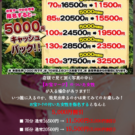
店頭で見て頂く写真の中に
【お宝マーク】のついた女性
が入る場合があります!!
いつ誰に入るのか、発見出来るのかは来てみてのお楽しみ！
お宝ﾏｰｸの付いた女性を指名する
と
なんと
5,000円割引
11,500円
■ 70分 通常16500円 →
(5,000円割引)
15,500円
■ 85分 通常20500円 →
(5,000円割引)