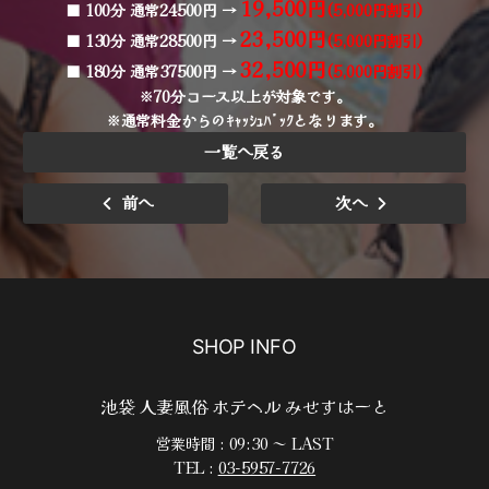
19,500円
■ 100分 通常24500円 →
(5,000円割引)
23,500円
■ 130分 通常28500円 →
(5,000円割引)
32,500円
■ 180分 通常37500円 →
(5,000円割引)
※70分コース以上が対象です。
※通常料金からのｷｬｯｼｭﾊﾞｯｸとなります。
一覧へ戻る
前へ
次へ
SHOP INFO
池袋 人妻風俗 ホテヘル みせすはーと
営業時間 : 09:30 ～ LAST
TEL :
03-5957-7726